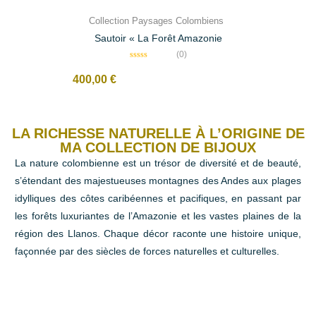
Collection Paysages Colombiens
Sautoir « La Forêt Amazonie
(0)
N
o
400,00
€
t
e
0
s
u
r
LA RICHESSE NATURELLE À L’ORIGINE DE
5
MA COLLECTION DE BIJOUX
La nature colombienne est un trésor de diversité et de beauté,
s’étendant des majestueuses montagnes des Andes aux plages
idylliques des côtes caribéennes et pacifiques, en passant par
les forêts luxuriantes de l’Amazonie et les vastes plaines de la
région des Llanos. Chaque décor raconte une histoire unique,
façonnée par des siècles de forces naturelles et culturelles.