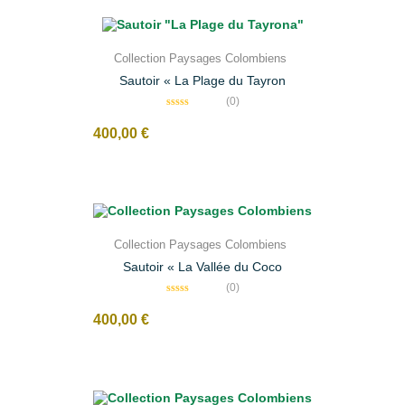
r
5
Collection Paysages Colombiens
Sautoir « La Plage du Tayron
(0)
N
o
400,00
€
t
e
0
s
u
r
5
Collection Paysages Colombiens
Sautoir « La Vallée du Coco
(0)
N
o
400,00
€
t
e
0
s
u
r
5