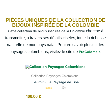
PIÈCES UNIQUES DE LA COLLECTION DE
BIJOUX INSPIRÉE DE LA COLOMBIE
cherche à
Cette collection de bijoux inspirée de la Colombie
transmettre, à travers ses détails ciselés, toute la richesse
naturelle de mon pays natal. Pour en savoir plus sur les
paysages colombiens, visitez le site de
.
ProColombia
Collection Paysages Colombiens
Sautoir « Le Paysage de Tiba
(0)
N
o
400,00
€
t
e
0
s
u