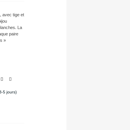
, avec tige et
ijou
blanches. La
aque paire
is »
3-5 jours)